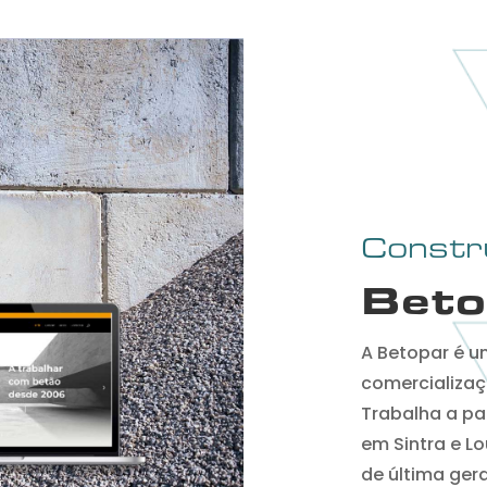
Constru
Beto
A Betopar é u
comercializaç
Trabalha a pa
em Sintra e Lo
de última ger