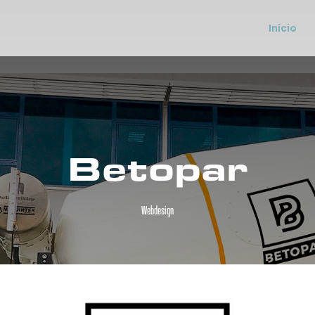
Início
Betopar
Webdesign