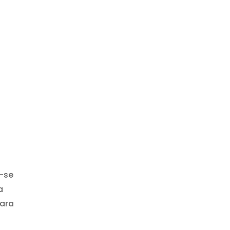
-se
a
para