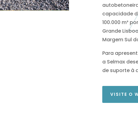
autobetoneir
capacidade d
100.000 m³ po
Grande Lisbo
Margem Sul do
Para apresent
a Selmax dese
de suporte à 
VISITE O 